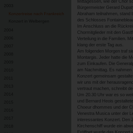
Mittagessen, wie der Chor s
2003
Bürgermeister Gerard Dupat
Abraham teilnahmen, stand b
Konzertreise nach Frankreich
des Schlosses Fontaineble
Konzert in Welbergen
Im Anschluss an die Rückreis
2004
Chormitglieder mit den Gast
2006
Verteilung in die Familien. 
klang der erste Tag aus.
2007
Am folgenden Morgen traf si
2008
Montargis. Jeder hatte die M
2009
zum Einkaufen. Die Generalpr
am Nachmittag. Es nahmen al
2010
Konzert gemeinsam gestalte
2011
wir uns mit der herausrage
2013
vertraut machen, schreibt de
2014
Um 20.30 Uhr war es so weit
und Bernard Heois gestaltet
2015
Choeur dhommes und der Ch
2016
Venestra Musica unter der L
2017
interessantes Konzert. Den 
Kirchenschiff wurde ein ab
2018
Eröffnet wurde das Konzer