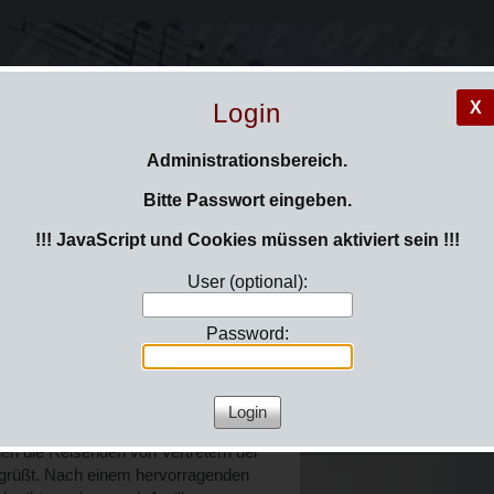
Login
X
Administrationsbereich.
Bitte Passwort eingeben.
Hinweise auf aktuelle
!!! JavaScript und Cookies müssen aktiviert sein !!!
önnen in der
kirchenmusikalische Projek
Dionysius finden Sie auch
milly
User (optional):
unter
Kirchenmusik Nord
Internet, auf Facebook u
mmerchor Venestra Musica jetzt in
im
Fediverse bei Mastod
Password:
ben seines Könnens. Elf
horsten Schlepphorst und Andrea
 Einladung der französischen
ete am 1. Mai spätabends. Nach
en die Reisenden von Vertretern der
egrüßt. Nach einem hervorragenden