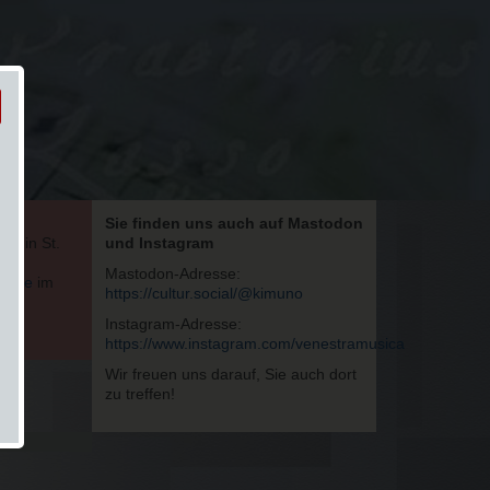
Sie finden uns auch auf Mastodon
te in St.
und Instagram
Mastodon-Adresse:
walde
im
https://cultur.social/@kimuno
nd
on
.
Instagram-Adresse:
https://www.instagram.com/venestramusica
Wir freuen uns darauf, Sie auch dort
zu treffen!