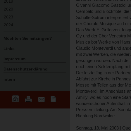
2019
Givanni Giacomo Gastoldi un
2020
Cembalo und Blockflöte, die
2023
Schulte-Sutrum interpretiert
der Chorale Musique au Loin
2024
Das Werk El Grillo von Josqu
Gy und der Chor Venestra 
Möchten Sie mitsingen?
Musica bot Werke von Hans 
Claudio Monteverdi und ande
Links
mit zwei Werken, die wiede
Impressum
gesungen wurden. Nach der 
noch einen Sektempfang mit 
Datenschutzerklärung
Der letzte Tag in der Partne
Abfahrt zur Kirche in Pannes
intern
Messe mit Teilen aus der Me
Monteverdi. Im Anschluss an
Amilly, wo es noch eine Stär
wunderschöner Aufenthalt in A
Pressemitteilung. Am Sonnta
Richtung Nordwalde.
Sonntag, 18. Mai 2003 | Quel