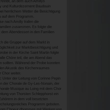
chreibt, an dem auch Amillys
y und Kulturdezernent Baudouin
ei herrlichem Wetter die Besichtigung
au auf dem Programm.
e nach Amilly trafen die
familien zusammen. Es folgte die
Mit dem Abendessen in den Familien
ch die Gruppe auf dem Markt in
öglichkeit zur Marktbesichtigung und
obe in der Kirche Saint Martin folgte
le Chöre teil, die am Abend das
n sollten. Während der Probe konnten
nden Akustik des Kirchenraumes
r Chor weiter.
: Unter der Leitung von Corinne Pepin
en der Chorale de Gy-Les-Nonain, der
orale Musique au Loing mit dem Chor
eitung von Thorsten Schlepphorst ein
Zuhörern in dem voll besetzten
wechslungsreiches Programm geboten.
t vom Choeur dhommes mit Werken von