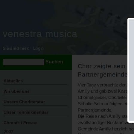
venestra musica
Sie sind hier:
Login
Chor zeigte sein K
Partnergemeinde A
Aktuelles
Vier Tage verbrachte der Ka
Amilly und gab zwei Kostpro
Wir über uns
Chormitglieder, Chorleiter T
Unsere Chorliteratur
Schulte-Sutrum folgten einer
Partnergemeinde.
Unser Terminkalender
Die Reise nach Amilly start
zwölfstündiger Busfahrt wurd
Chronik / Presse
Gemeinde Amilly herzlich b
2002