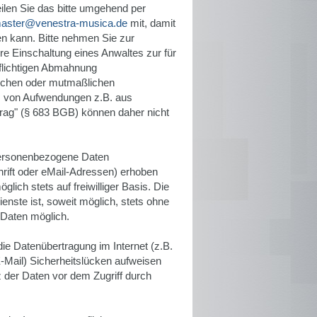
eilen Sie das bitte umgehend per
aster@venestra-musica.de
mit, damit
en kann. Bitte nehmen Sie zur
re Einschaltung eines Anwaltes zur für
flichtigen Abmahnung
klichen oder mutmaßlichen
z von Aufwendungen z.B. aus
rag" (§ 683 BGB) können daher nicht
personenbezogene Daten
rift oder eMail-Adressen) erhoben
glich stets auf freiwilliger Basis. Die
nste ist, soweit möglich, stets ohne
Daten möglich.
die Datenübertragung im Internet (z.B.
-Mail) Sicherheitslücken aufweisen
 der Daten vor dem Zugriff durch