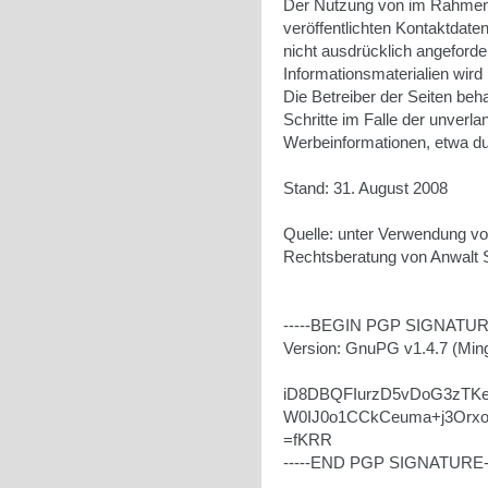
Der Nutzung von im Rahmen
veröffentlichten Kontaktdate
nicht ausdrücklich angeford
Informationsmaterialien wird
Die Betreiber der Seiten beha
Schritte im Falle der unver
Werbeinformationen, etwa du
Stand: 31. August 2008
Quelle: unter Verwendung v
Rechtsberatung von Anwalt 
-----BEGIN PGP SIGNATURE
Version: GnuPG v1.4.7 (Min
iD8DBQFIurzD5vDoG3zT
W0IJ0o1CCkCeuma+j3Orx
=fKRR
-----END PGP SIGNATURE--