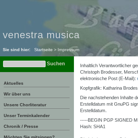
venestra musica
Sie sind hier:
Startseite
>
Impressum
Inhaltlich Verantwortlicher
Christoph Brodesser, Mers
elektronische Post (E-Mail):
Aktuelles
Kopfgrafik: Katharina Brodes
Wir über uns
Die nachstehenden Inhalte
Erstelldatum mit GnuPG signie
Unsere Chorliteratur
Erstelldatum.
Unser Terminkalender
-----BEGIN PGP SIGNED M
Chronik / Presse
Hash: SHA1
Möchten Sie mitsingen?