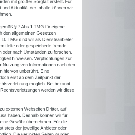
den mit größter Sorgfalt erstellt. Für
it und Aktualität der Inhalte können wir
ehmen.
r gemäß § 7 Abs.1 TMG für eigene
ach den allgemeinen Gesetzen
s 10 TMG sind wir als Diensteanbieter
ermittelte oder gespeicherte fremde
n oder nach Umständen zu forschen,
tigkeit hinweisen. Verpflichtungen zur
r Nutzung von Informationen nach den
n hiervon unberührt. Eine
edoch erst ab dem Zeitpunkt der
chtsverletzung möglich. Bei bekannt
Rechtsverletzungen werden wir diese
zu externen Webseiten Dritter, auf
fluss haben. Deshalb können wir für
keine Gewähr übernehmen. Für die
ist stets der jeweilige Anbieter oder
rtlich. Die verlinkten Seiten wurden