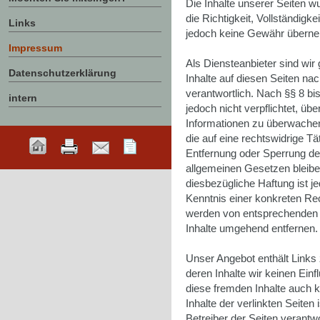
Die Inhalte unserer Seiten wur
die Richtigkeit, Vollständigke
Links
jedoch keine Gewähr übern
Impressum
Als Diensteanbieter sind wi
Datenschutzerklärung
Inhalte auf diesen Seiten n
verantwortlich. Nach §§ 8 bi
intern
jedoch nicht verpflichtet, üb
Informationen zu überwache
die auf eine rechtswidrige Tä
Entfernung oder Sperrung de
allgemeinen Gesetzen bleibe
diesbezügliche Haftung ist j
Kenntnis einer konkreten Re
werden von entsprechenden 
Inhalte umgehend entfernen.
Unser Angebot enthält Links 
deren Inhalte wir keinen Ein
diese fremden Inhalte auch 
Inhalte der verlinkten Seiten 
Betreiber der Seiten verantwo