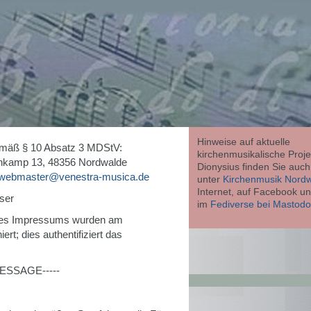
Hinweise auf aktuelle
 gemäß § 10 Absatz 3 MDStV:
kirchenmusikalische Projek
chkamp 13, 48356 Nordwalde
Dionysius finden Sie auch
webmaster@venestra-musica.de
unter
Kirchenmusik Nord
Internet, auf Facebook u
ser
im
Fediverse bei Mastod
 des Impressums wurden am
rt; dies authentifiziert das
ESSAGE-----