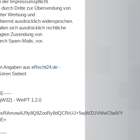
 der Impressumspflicht
n durch Dritte zur Übersendung von
erter Werbung und
 hiermit ausdrücklich widersprochen.
lten sich ausdrücklich rechtliche
langten Zusendung von
rch Spam-Mails, vor.
on Angaben aus
eRecht24.de
-
Sören Siebert
-----
gW32) - WinPT 1.2.0
KesRAmowAJ9y8Q8ZooRy8dQCRrUJ+5wjWZUVMwCfadVY
oE=
---